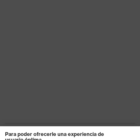
color(filtro) de la
transparente
lente
Transmisión
91%
Protección UV
UV400