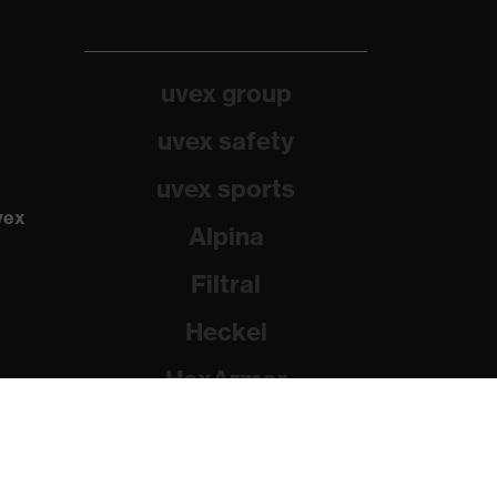
uvex group
uvex safety
uvex sports
vex
Alpina
Filtral
Heckel
HexArmor
Rainer Winter Stiftung