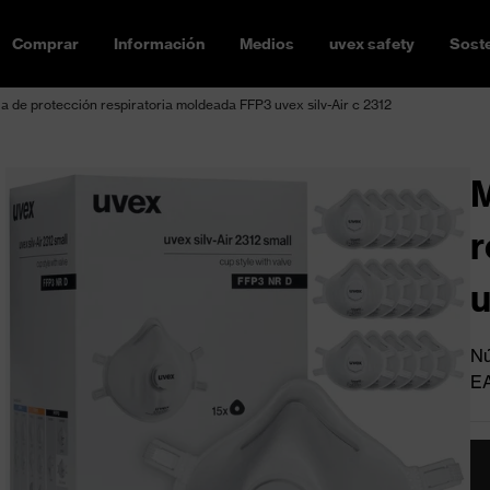
Comprar
Información
Medios
uvex safety
Soste
la de protección respiratoria moldeada FFP3 uvex silv-Air c 2312
M
r
u
Nú
E