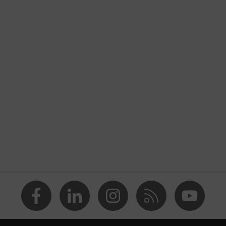
límero de acrilonitrilo butadieno estireno (ABS)
149:2001 + A1:2009
arilla de protección respiratoria
arilla preformada
3
ula de exhalación 360°
eutilizable (NR)
nco