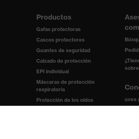
Productos
Ase
com
Gafas protectoras
Búsqu
Cascos protectores
Pedid
Guantes de seguridad
¿Tien
Calzado de protección
sobre
EPI individual
Máscaras de protección
Con
respiratoria
uvex
Protección de los oídos
Norma
Ropa de protección y ropa de
trabajo
Certi
Asesoramiento de