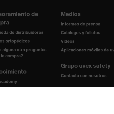
soramiento de
Medios
pra
Informes de prensa
eda de distribuidores
Catálogos y folletos
os ortopédicos
Vídeos
e alguna otra preguntas
Aplicaciones móviles de u
 la compra?
Grupo uvex safety
ocimiento
Contacte con nosotros
 academy
s y directrices
Contacto
ficados
Ofertas de trabajo
Aviso legal