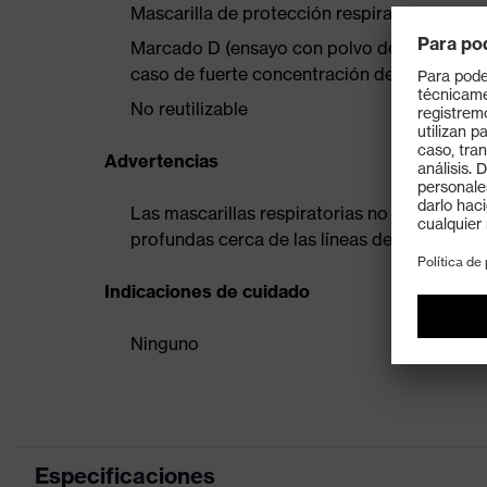
Mascarilla de protección respiratoria FFP
Marcado D (ensayo con polvo de dolomita a
caso de fuerte concentración de polvo
No reutilizable
Advertencias
Las mascarillas respiratorias no son adecua
profundas cerca de las líneas de sellado
Indicaciones de cuidado
Ninguno
Especificaciones