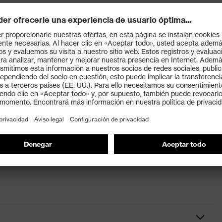
3 certificada según EN 149:2001+A1:2009
probado): capacidad respiratoria óptima incluso en
das para personas con barba, patillas o cicatrices