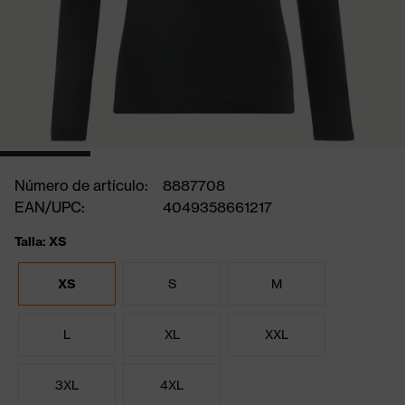
Número de artículo:
8887708
EAN/UPC:
4049358661217
Talla: XS
XS
S
M
L
XL
XXL
3XL
4XL