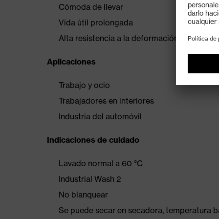
Cómoda de llevar
Vida útil prolongada
Alta resistencia a la deformación y la pérdi
Aplicaciones
Trabajo y ocio
Trabajadores en interiores
Industria del automóvil
Indicaciones de cuidado
Lavado normal a 60 °C
Industrial Wash 2
No blanquear
Se puede secar en secadora, temperatura b