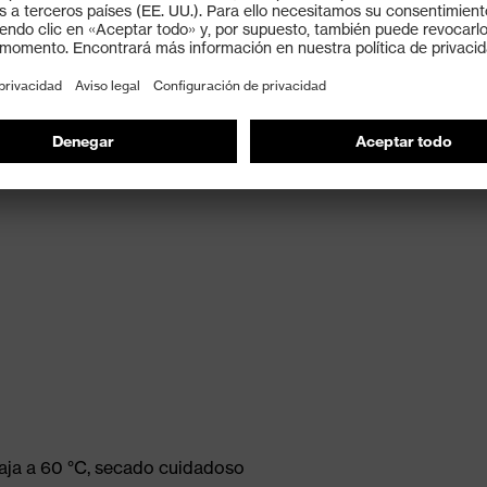
da de color
aja a 60 °C, secado cuidadoso