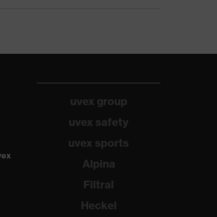
uvex group
uvex safety
uvex sports
vex
Alpina
Filtral
Heckel