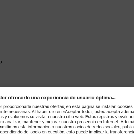
o
 colecciones suXXeed
X® Standard 100