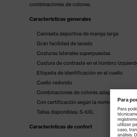
combinaciones de colores.
Características generales
Camiseta deportiva de manga larga
Gran facilidad de lavado
Costuras laterales superpuestas
Costura de contraste en el hombro izquierd
Etiqueta de identificación en el cuello
Cuello redondo
Combinaciones de colores adaptadas a las
Con certificación según la norma OEKO-TE
Tallas disponibles: S-6XL
Características de confort