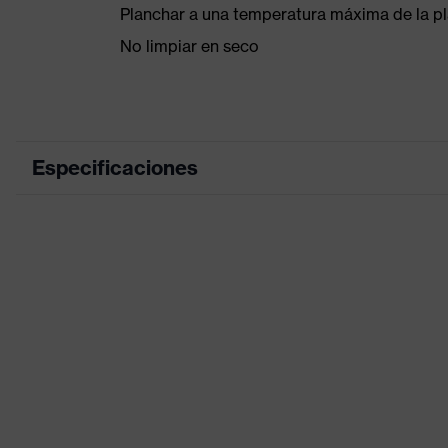
Planchar a una temperatura máxima de la p
No limpiar en seco
Especificaciones
Color de marketing
color de búsqueda (filtro)
Equipamiento
Denominación de familia de productos
Idoneidad para el entorno de trabajo
Peso de la superficie