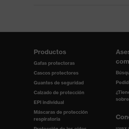
Productos
Ase
com
Gafas protectoras
Búsqu
Cascos protectores
Pedid
Guantes de seguridad
¿Tien
Calzado de protección
sobre
EPI individual
Máscaras de protección
Con
respiratoria
uvex
Protección de los oídos