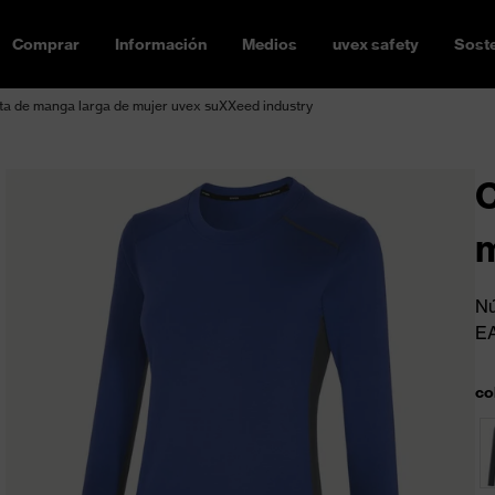
Comprar
Información
Medios
uvex safety
Soste
a de manga larga de mujer uvex suXXeed industry
C
m
Nú
E
co