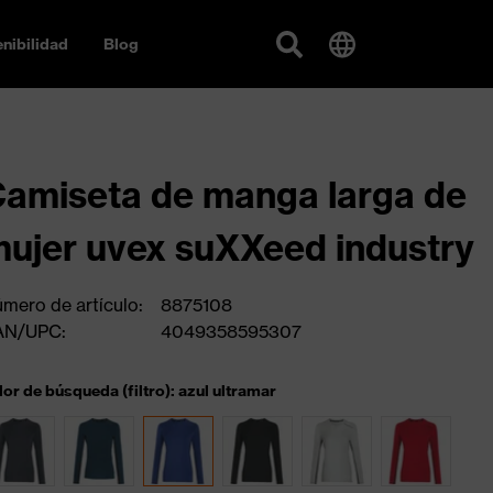
nibilidad
Blog
amiseta de manga larga de
ujer uvex suXXeed industry
mero de artículo:
8875108
AN/UPC:
4049358595307
lor de búsqueda (filtro): azul ultramar