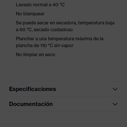
Lavado normal a 40 °C
No blanquear
Se puede secar en secadora, temperatura baja
a 60 °C, secado cuidadoso
Planchar a una temperatura máxima de la
plancha de 110 °C sin vapor
No limpiar en seco
Especificaciones
Documentación
Color de
antracita
marketing
Hoja de datos
color de