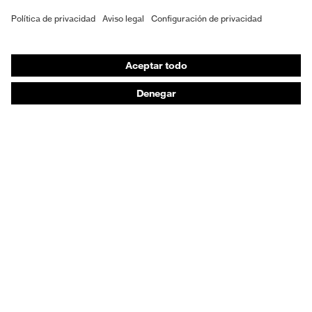
EPI individual
Máscaras de protección respiratoria
Protección de los oídos
Ropa de protección y ropa de trabajo
Asesoramiento de productos
De la cabeza a los pies: uvex Safety Expert System
Protección para las manos: uvex Chemical Expert
System
Protección respiratoria: uvex Respiratory Expert
System
Protección ocular: Configurador de gafas
protectoras
Tecnologías