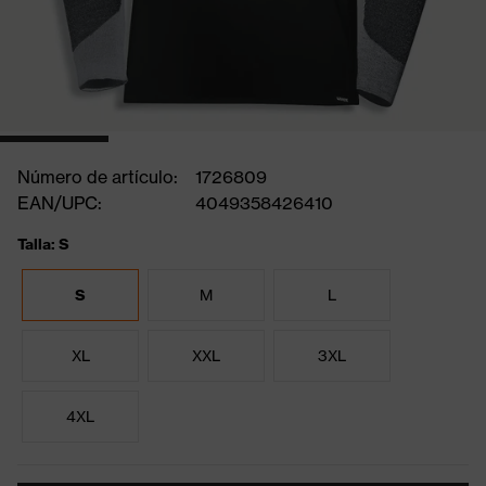
Número de artículo:
1726809
EAN/UPC:
4049358426410
Talla: S
S
M
L
XL
XXL
3XL
4XL