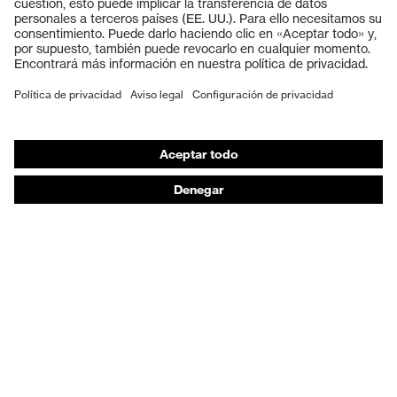
Cascos protectores
Guantes de seguridad
Calzado de protección
EPI individual
Máscaras de protección respiratoria
Protección de los oídos
Ropa de protección y ropa de trabajo
Asesoramiento de productos
De la cabeza a los pies: uvex Safety Expert System
Protección para las manos: uvex Chemical Expert
System
Protección respiratoria: uvex Respiratory Expert
System