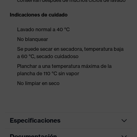
conservan después de muchos ciclos de lavado
Indicaciones de cuidado
Lavado normal a 40 °C
No blanquear
Se puede secar en secadora, temperatura baja
a 60 °C, secado cuidadoso
Planchar a una temperatura máxima de la
plancha de 110 °C sin vapor
No limpiar en seco
Especificaciones
Documentación
color de