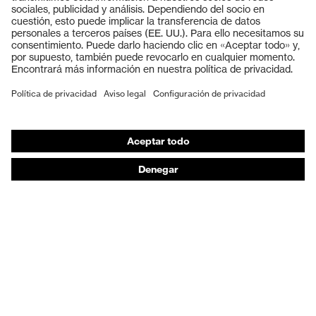
Cascos protectores
Guantes de seguridad
Calzado de protección
EPI individual
Máscaras de protección respiratoria
Protección de los oídos
Ropa de protección y ropa de trabajo
Asesoramiento de productos
De la cabeza a los pies: uvex Safety Expert System
Protección para las manos: uvex Chemical Expert
System
Protección respiratoria: uvex Respiratory Expert