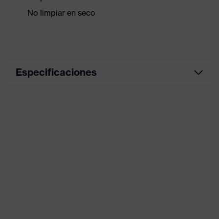
No limpiar en seco
Especificaciones
color de
negro, azul
búsqueda (filtro)
Cuello alto, Cierre frontal
Equipamiento
visible, Elementos de diseño
reflectantes, Capucha
Recubrimiento de PU
Recubrimiento
(poliuretano)
Superficie de
Revestimiento completo
revestimiento