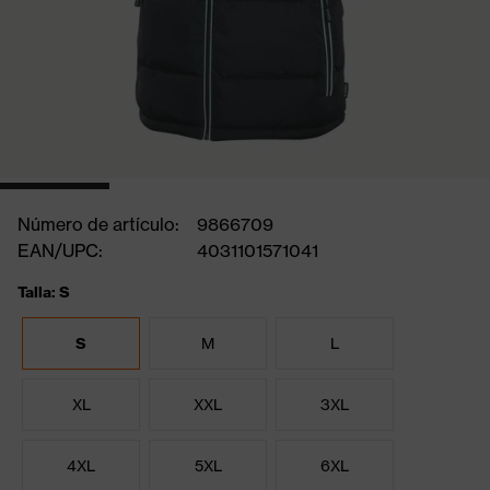
Número de artículo:
9866709
EAN/UPC:
4031101571041
Talla: S
S
M
L
XL
XXL
3XL
4XL
5XL
6XL