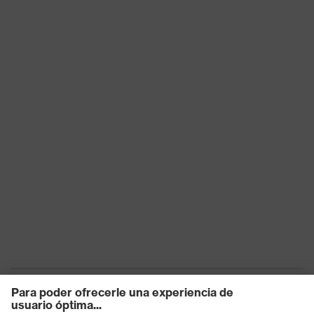
de producto
Cierre
Cremallera
OEKO-TEX® STANDARD 100
Certificados
(18.HCN.32524)