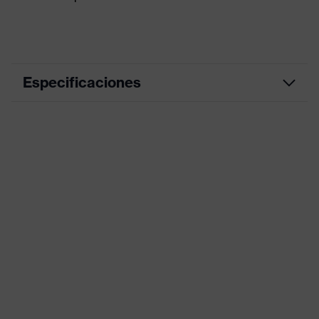
Especificaciones
Color de
grafito
marketing
color de
búsqueda
negro
(filtro)
Cuello alto, Numerosos bolsillos
Equipamiento
(interiores/exteriores), algunos
con pernera, Cierre frontal visible
Denominación
de familia de
uvex suXXeed craft