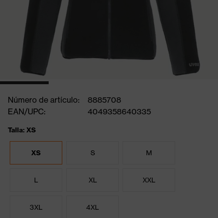
Número de artículo:
8885708
EAN/UPC:
4049358640335
Talla: XS
XS
S
M
L
XL
XXL
3XL
4XL