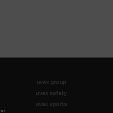
uvex group
uvex safety
uvex sports
vex