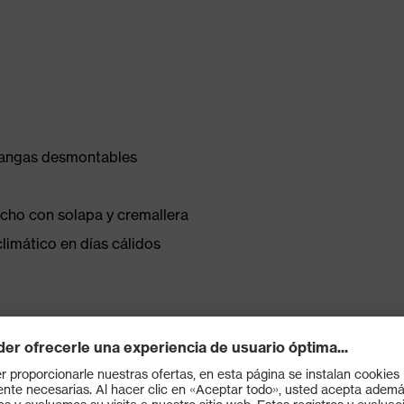
 mangas desmontables
 pecho con solapa y cremallera
imático en días cálidos
velcro