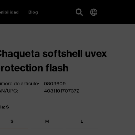
nibilidad
Blog
haqueta softshell uvex
rotection flash
mero de artículo:
9809609
AN/UPC:
4031101707372
la: S
S
M
L