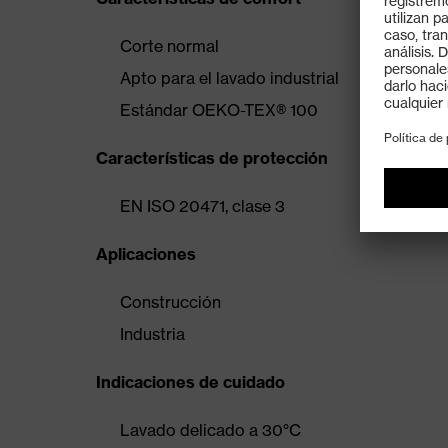
Corte normal
Apto para el lavado industrial
Estándar OEKO-TEX® 100
Características de protección
EN ISO 20471, clase 3
Aplicaciones
Construcción
Industria
Indicaciones de cuidado
Lavado delicado a 30°C