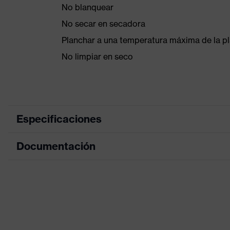
No blanquear
No secar en secadora
Planchar a una temperatura máxima de la pl
No limpiar en seco
Especificaciones
Documentación
Color de marketing
amaril
color de búsqueda (filtro)
amaril
Hoja de datos
Cuello
Equipamiento
pernera
Declaración de conformidad CE
Denominación de familia de productos
uvex p