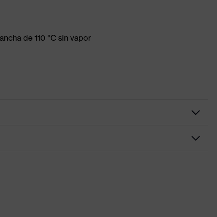
ancha de 110 °C sin vapor
lo reflectante
lo
 alto, Numerosos bolsillos (interiores/exteriores), algunos con
, Cierre frontal visible
rotection flash