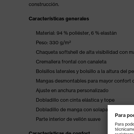
construcción.
Características generales
Material: 94 % poliéster, 6 % elastán
Peso: 330 g/m²
Chaqueta softshell de alta visibilidad con
Cremallera frontal con canaleta
Bolsillos laterales y bolsillo a la altura del
Mangas desmontables para mayor confort cl
Ajuste en anchura personalizado
Dobladillo con cinta elástica y tope
Dobladillo de manga con solapa y cierre de 
Parte interior de vellón suave
Características de confort