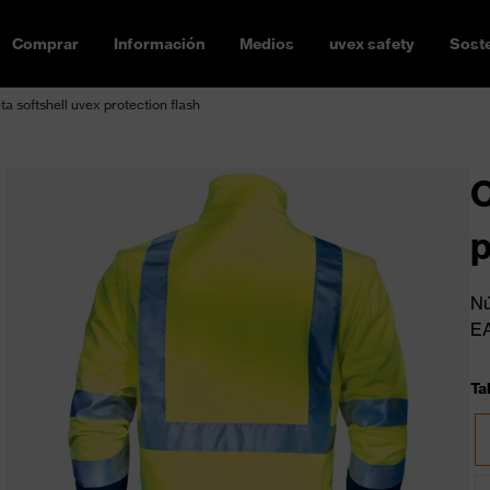
Comprar
Información
Medios
uvex safety
Soste
a softshell uvex protection flash
C
p
Nú
E
Tal