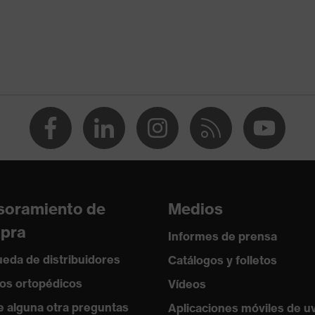
co
O 20471:2013
 normal
de protección
e señalización de alta visibilidad
eta
soramiento de
Medios
ta de softshell
pra
Informes de prensa
llera
eda de distribuidores
Catálogos y folletos
TEX® STANDARD 100 (18.HCN.32524)
os ortopédicos
Vídeos
e alguna otra preguntas
Aplicaciones móviles de u