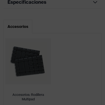
Especificaciones
Color de
grafito
marketing
Accesorios
color de
búsqueda
negro
(filtro)
Piezas elásticas, Numerosos
bolsillos, algunos con pernera,
Equipamiento
Banda flexible, Elementos de
diseño reflectantes, Bolsillos para
rodilleras, Refuerzo para la rodilla
Denominación
de familia de
uvex suXXeed craft
productos
Accesorios: Rodillera
Multipad
Idoneidad