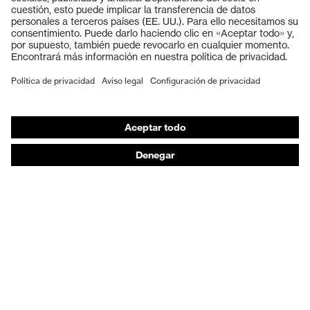
Cascos protectores
Guantes de seguridad
Calzado de protección
EPI individual
Máscaras de protección respiratoria
Protección de los oídos
Ropa de protección y ropa de trabajo
Asesoramiento de productos
De la cabeza a los pies: uvex Safety Expert System
Protección para las manos: uvex Chemical Expert
System
Protección respiratoria: uvex Respiratory Expert
System