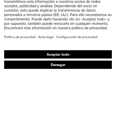
Gafas protectoras
Cascos protectores
Guantes de seguridad
Calzado de protección
EPI individual
Máscaras de protección respiratoria
Protección de los oídos
Ropa de protección y ropa de trabajo
Asesoramiento de productos
De la cabeza a los pies: uvex Safety Expert System
Protección para las manos: uvex Chemical Expert
System
Protección respiratoria: uvex Respiratory Expert