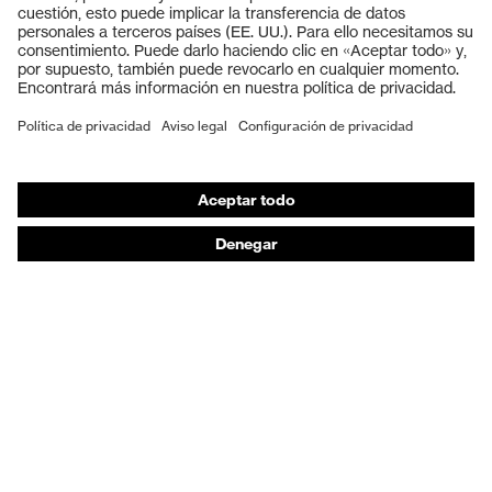
Cascos protectores
Guantes de seguridad
Calzado de protección
EPI individual
Máscaras de protección respiratoria
Protección de los oídos
Ropa de protección y ropa de trabajo
Asesoramiento de productos
De la cabeza a los pies: uvex Safety Expert System
Protección para las manos: uvex Chemical Expert
System
Protección respiratoria: uvex Respiratory Expert
System