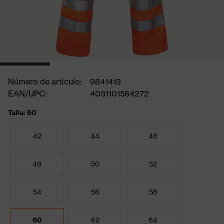
Número de artículo:
9841413
EAN/UPC:
4031101564272
Talla: 60
42
44
46
48
50
52
54
56
58
60
62
64