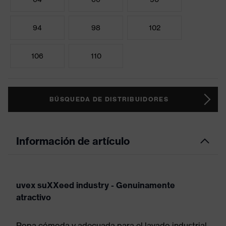
94
98
102
106
110
BÚSQUEDA DE DISTRIBUIDORES
Información de artículo
uvex suXXeed industry - Genuinamente
atractivo
Ropa cómoda y adecuada para el lavado industrial,