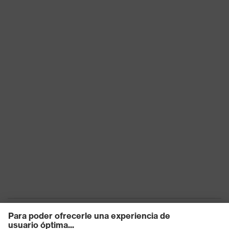
cierre
Ajuste
Corte normal
Clase de
Ropa de trabajo
producto
Clase de
producto:
-
subtipos
Tipo de
Pantalones
producto
Subtipos de
tipo de
Peto
producto
Cierre
Cremallera