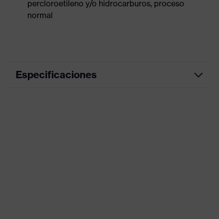
percloroetileno y/o hidrocarburos, proceso
normal
Especificaciones
color de
búsqueda
rojo
(filtro)
Piezas elásticas, Tirantes,
Numerosos bolsillos, algunos con
Equipamiento
pernera, Elementos de diseño
reflectantes
Denominación
de familia de
uvex suXXeed industry
productos