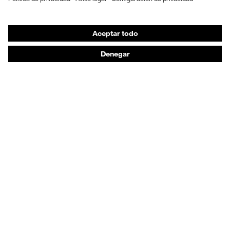
Máscaras de protección respiratoria
Protección de los oídos
Ropa de protección y ropa de trabajo
Asesoramiento de productos
De la cabeza a los pies: uvex Safety Expert System
Protección para las manos: uvex Chemical Expert
System
Protección respiratoria: uvex Respiratory Expert
System
Protección ocular: Configurador de gafas
protectoras
Tecnologías
Reconocimientos