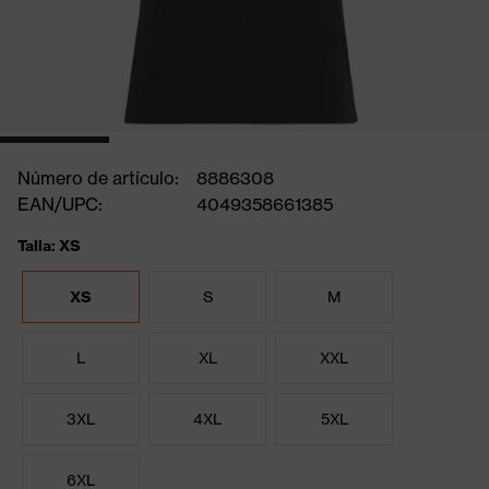
Número de artículo:
8886308
EAN/UPC:
4049358661385
Talla: XS
XS
S
M
L
XL
XXL
3XL
4XL
5XL
6XL