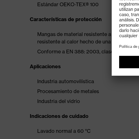
Estándar OEKO-TEX® 100
Características de protección
Mangas de material resistente a cortes de cl
resistente al calor hecho de una fibra funcio
Conforme a EN 388: 2003, clase de protecc
Aplicaciones
Industria automovilística
Procesamiento de metales
Industria del vidrio
Indicaciones de cuidado
Lavado normal a 60 °C