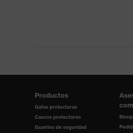
Clase de producto
Ropa de
Clase de producto: subtipos
Ropa de 
Tipo de producto
Camiset
Subtipos de tipo de producto
Polo
Cierre
Cierre d
Productos
Ase
com
Gafas protectoras
Búsqu
Cascos protectores
Pedid
Guantes de seguridad