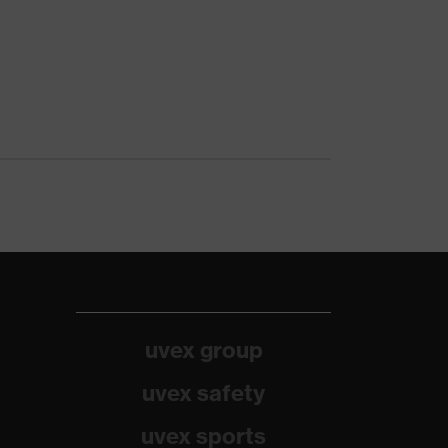
uvex group
uvex safety
uvex sports