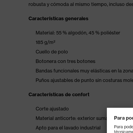
robusta y cómoda al mismo tiempo, incluso desp
Características generales
Material: 55 % algodón, 45 % poliéster
185 g/m²
Cuello de polo
Botonera con tres botones
Bandas funcionales muy elásticas en la zon
Puños ajustables de punto sin costuras mol
Características de confort
Corte ajustado
Material anticorte: exterior sumamente resi
Apto para el lavado industrial