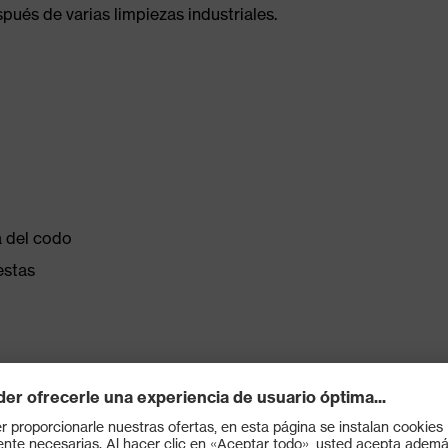
ués de varias limpiezas industriales.
a del codo
estas
stente, interior agradablemente refrescante