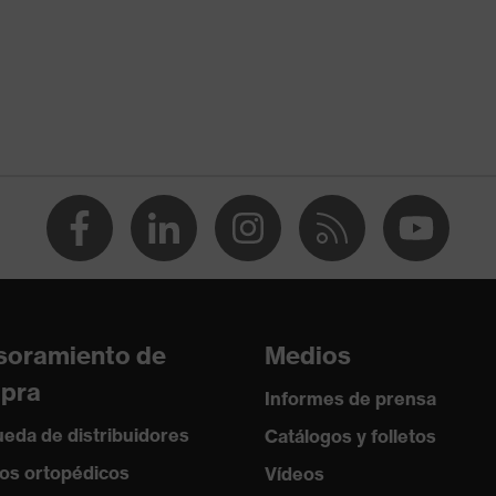
 trabajo
protección contra los cortes
as
e botón
soramiento de
Medios
pra
Informes de prensa
eda de distribuidores
Catálogos y folletos
os ortopédicos
Vídeos