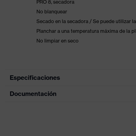
PRO 8, secadora
No blanquear
Secado en la secadora / Se puede utilizar 
Planchar a una temperatura máxima de la pl
No limpiar en seco
Especificaciones
Documentación
color de búsqueda (filtro)
negro
Equipamiento
Caña, Ci
Hoja de datos
Denominación de familia de
uvex cu
productos