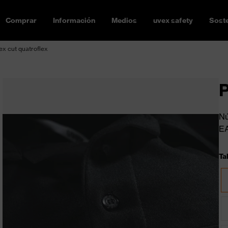
Comprar
Información
Medios
uvex safety
Soste
ex cut quatroflex
P
Nú
E
Tal