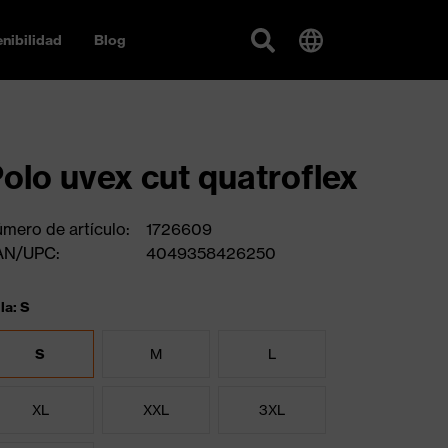
nibilidad
Blog
olo uvex cut quatroflex
mero de artículo:
1726609
AN/UPC:
4049358426250
la: S
S
M
L
XL
XXL
3XL