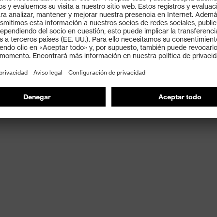
ase de protección anticorte alta y material del cuerpo
nal y transpirable
ión anticorte 5