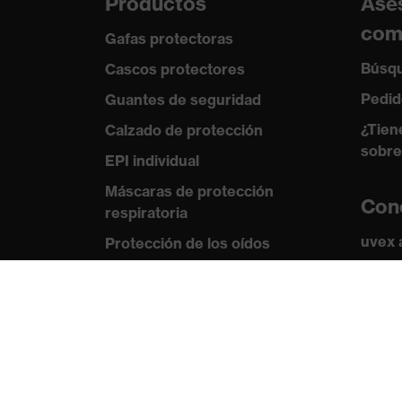
Productos
Ase
com
Gafas protectoras
Búsqu
Cascos protectores
Pedid
Guantes de seguridad
¿Tien
Calzado de protección
sobre
EPI individual
Máscaras de protección
Con
respiratoria
uvex
Protección de los oídos
Norma
Ropa de protección y ropa de
trabajo
Certi
Asesoramiento de
productos