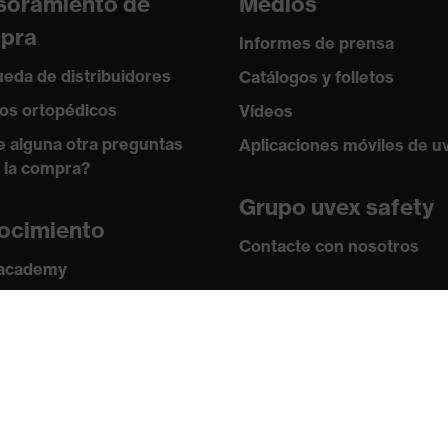
soramiento de
Medios
pra
Informes de prensa
eda de distribuidores
Catálogos y folletos
os ortopédicos
Vídeos
e alguna otra preguntas
Aplicaciones móviles de u
 la compra?
Grupo uvex safety
ocimiento
Contacte con nosotros
 academy
s y directrices
Contacto
ficados
Ofertas de trabajo
Aviso legal
Política de privaci