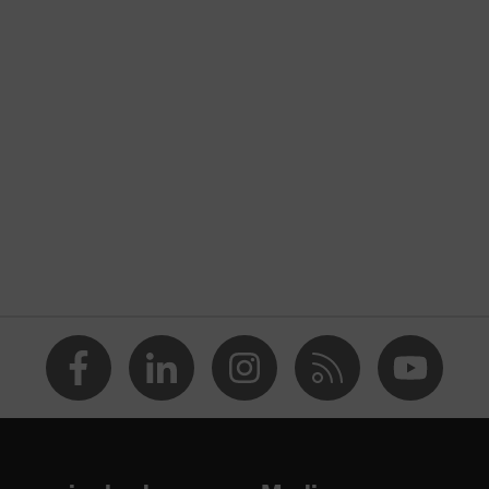
Corte normal
Ropa de ocio
-
Camisetas
Polo
Cierre de botón
OEKO-TEX® STANDARD 100 (09.HBD.66950)