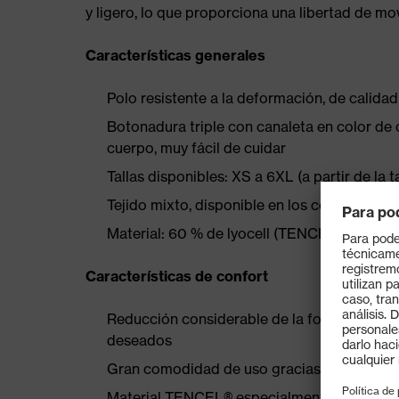
y ligero, lo que proporciona una libertad de m
Características generales
Polo resistente a la deformación, de calida
Botonadura triple con canaleta en color de 
cuerpo, muy fácil de cuidar
Tallas disponibles: XS a 6XL (a partir de la 
Tejido mixto, disponible en los colores: gris,
Material: 60 % de lyocell (TENCEL®), 40 % 
Características de confort
Reducción considerable de la formación de b
deseados
Gran comodidad de uso gracias a un contr
Material TENCEL® especialmente sostenibl