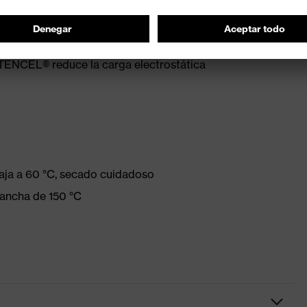
 TENCEL® reduce la carga electrostática
aja a 60 °C, secado cuidadoso
lancha de 150 °C