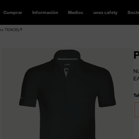
Comprar
Información
Medios
uvex safety
Soste
vex TENCEL®
Nú
E
Ta