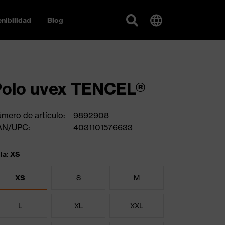
nibilidad
Blog
Polo uvex TENCEL®
mero de artículo:
9892908
AN/UPC:
4031101576633
lla: XS
XS
S
M
L
XL
XXL