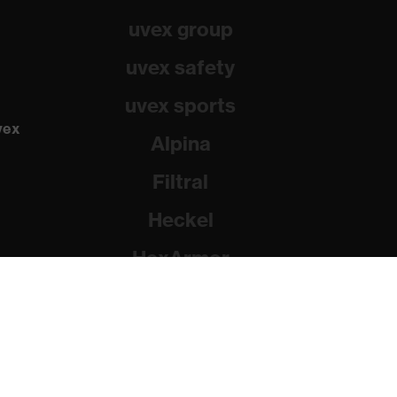
uvex group
uvex safety
uvex sports
vex
Alpina
Filtral
Heckel
HexArmor
Rainer Winter Stiftung
dad