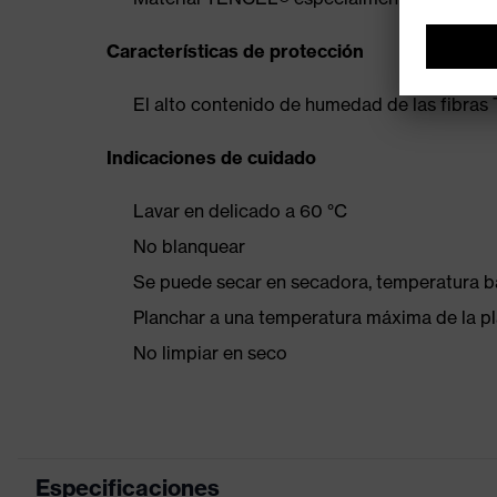
Características de protección
El alto contenido de humedad de las fibras
Indicaciones de cuidado
Lavar en delicado a 60 °C
No blanquear
Se puede secar en secadora, temperatura b
Planchar a una temperatura máxima de la p
No limpiar en seco
Especificaciones