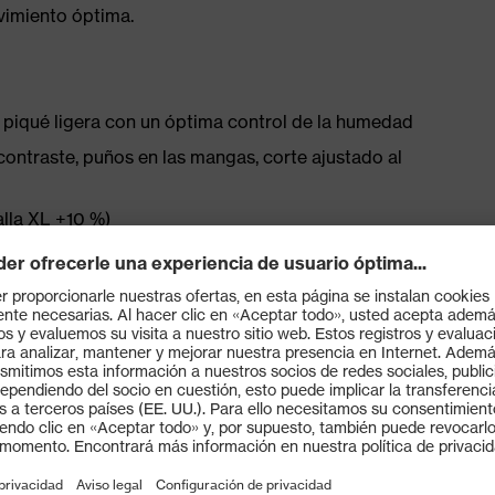
ovimiento óptima.
d piqué ligera con un óptima control de la humedad
contraste, puños en las mangas, corte ajustado al
talla XL +10 %)
 azul marino, negro, rojo
de poliéster (gramaje: aprox. 220 g/m²)
acterias y, por lo tanto, también de olores no
ol de la humedad óptimo
e de madera de eucalipto