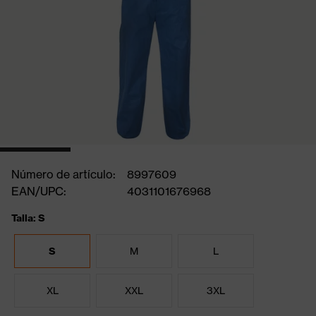
Número de artículo:
8997609
EAN/UPC:
4031101676968
Talla: S
S
M
L
XL
XXL
3XL