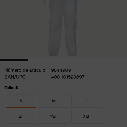
Número de artículo:
9844909
EAN/UPC:
4031101523897
Talla: S
S
M
L
XL
XXL
3XL