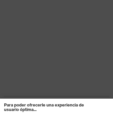
Reutilización
No reutilizable (NR)
EN 13034:2005 + A1:2009, EN
1073-2:2002, EN ISO 13982-
Norma
1:2004 + A1:2010, EN 14126:2003,
EN 1149-5:2008
color de
búsqueda
blanco
(filtro)