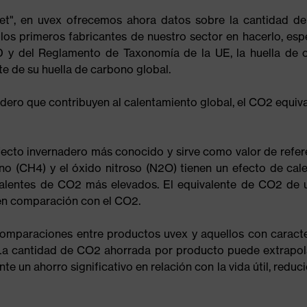
anet", en uvex ofrecemos ahora datos sobre la cantidad d
os primeros fabricantes de nuestro sector en hacerlo, es
RD y del Reglamento de Taxonomía de la UE, la huella de 
e de su huella de carbono global.
dero que contribuyen al calentamiento global, el CO2 equiv
fecto invernadero más conocido y sirve como valor de refer
o (CH4) y el óxido nitroso (N2O) tienen un efecto de cal
valentes de CO2 más elevados. El equivalente de CO2 de u
 en comparación con el CO2.
comparaciones entre productos uvex y aquellos con caracte
. La cantidad de CO2 ahorrada por producto puede extrapo
un ahorro significativo en relación con la vida útil, reduc