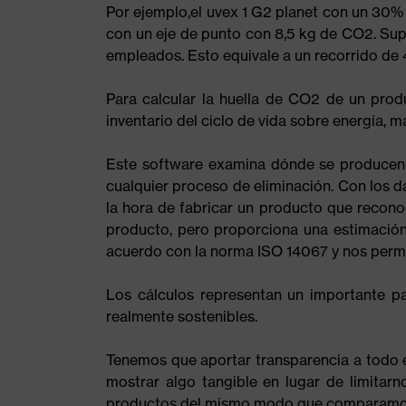
Por ejemplo,el uvex 1 G2 planet con un 30%
con un eje de punto con 8,5 kg de CO2. Sup
empleados. Esto equivale a un recorrido de
Para calcular la huella de CO2 de un prod
inventario del ciclo de vida sobre energía, ma
Este software examina dónde se producen l
cualquier proceso de eliminación. Con los da
la hora de fabricar un producto que recono
producto, pero proporciona una estimación
acuerdo con la norma ISO 14067 y nos permit
Los cálculos representan un importante 
realmente sostenibles.
Tenemos que aportar transparencia a todo e
mostrar algo tangible en lugar de limitar
productos del mismo modo que comparamos 