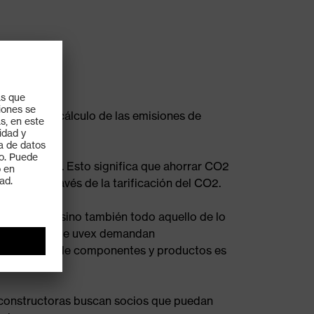
terés en el cálculo de las emisiones de
tro en 2050. Esto significa que ahorrar CO2
mente a través de la tarificación del CO2.
abricación, sino también todo aquello de lo
los clientes de uvex demandan
bono a nivel de componentes y productos es
s constructoras buscan socios que puedan