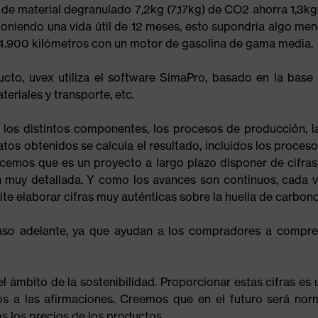
 de material degranulado 7,2kg (7,17kg) de CO2 ahorra 1,3kg
oniendo una vida útil de 12 meses, esto supondría algo m
 4.900 kilómetros con un motor de gasolina de gama media.
ucto, uvex utiliza el software SimaPro, basado en la base
teriales y transporte, etc.
os distintos componentes, los procesos de producción, l
tos obtenidos se calcula el resultado, incluidos los proces
cemos que es un proyecto a largo plazo disponer de cifras
 muy detallada. Y como los avances son continuos, cada ve
e elaborar cifras muy auténticas sobre la huella de carbono
paso adelante, ya que ayudan a los compradores a compr
l ámbito de la sostenibilidad. Proporcionar estas cifras es
nos a las afirmaciones. Creemos que en el futuro será n
los precios de los productos.