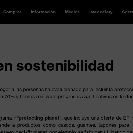
Comprar
Información
Medios
uvex safety
Soste
en sostenibilidad
ger a las personas ha evolucionado para incluir la protecci
 70% y hemos realizado progresos significativos en la dur
a gama
"protecting planet",
que incluye una oferta de EPI 
iende a productos como cascos, guantes, tapones para l
 uvex xact-fit planet, por ejemplo, se fabrican utilizando c