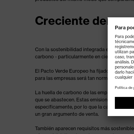
Creciente demand
Con la sostenibilidad integrada en el ADN de
carbono - particularmente en ciertas industr
El Pacto Verde Europeo ha fijado el objetiv
para las empresas será tan normal como ahor
La huella de carbono de las empresas incluy
que se abastecen. Estas emisiones se clasif
específicamente, por lo que la capacidad d
un gran argumento de venta.
También aparecen requisitos más sostenible