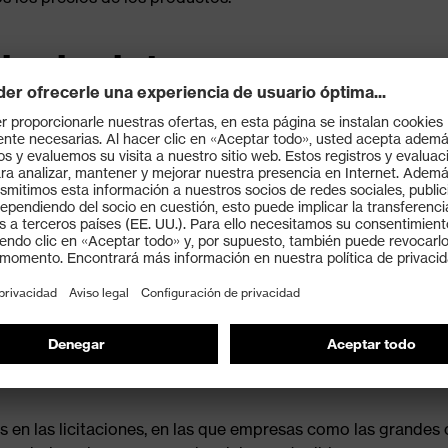
a de datos
 uvex, estamos bien situados para ayudar con el creciente in
ias como la automotriz.
o de que Europa sea el primer continente climáticamente neu
rar costes, porque el CO2 costará dinero directa e indirecta
e no sólo lo que ellas mismas emiten durante el proceso de f
ican como emisiones de Alcance 3 y los datos son algo que 
e la empresa para proporcionar datos sobre la huella de car
s en las licitaciones, en las que empresas como las grande