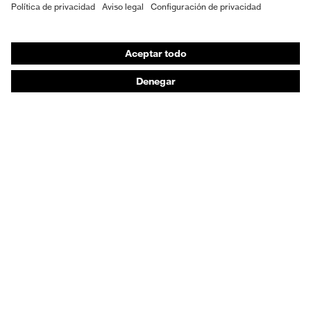
EPI individual
Máscaras de protección respiratoria
Protección de los oídos
Ropa de protección y ropa de trabajo
Asesoramiento de productos
De la cabeza a los pies: uvex Safety Expert System
Protección para las manos: uvex Chemical Expert
System
Protección respiratoria: uvex Respiratory Expert
System
Protección ocular: Configurador de gafas
protectoras
Tecnologías