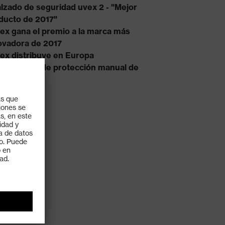
lzado de seguridad uvex 2 - "Mejor
ducto de 2017"
ex gana el premio a la marca más
ovadora de 2017
ex distribuye en Europa
ipamiento de protección manual de
xArmor®