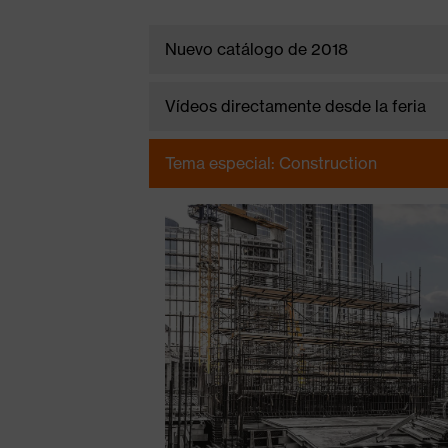
Nuevo catálogo de 2018
Vídeos directamente desde la feria
Stefan Brück, dire
Tema especial: Construction
uvex safety, sobr
uvex main
uve
catalogue 2018
(P
(PDF – 26 Mb)