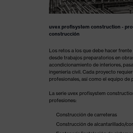
17.10.2017
uvex profisystem construction - pro
construcción
Los retos a los que debe hacer frente
desde trabajos preparatorios en obras
acondicionamiento de interiores, pasa
Dr. Florian Kühlein
ingeniería civil. Cada proyecto requie
profesionales, así como el equipo de p
de producto de SB
La serie uvex profisystem constructio
de über uvex i-go
profesiones:
Construcción de carreteras
Construcción de alcantarillado/co