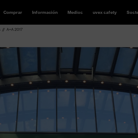
Comprar
Información
Medios
uvex safety
Soste
s
A+A 2017