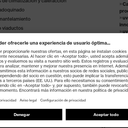
 de climatización y calefacción
Ca
/adoquinado
pro
uv
mantelamiento
inn
o viaductos
uv
equ
He
strucción
lado
página de uvex profisystem construction o en el
directora del grupo de
r y directora de la