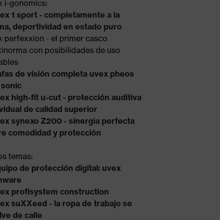
x i-gonomics:
ex 1 sport - completamente a la
ima, deportividad en estado puro
x perfexxion - el primer casco
tinorma con posibilidades de uso
iables
fas de visión completa uvex pheos
 sonic
ex high-fit u-cut - protección auditiva
ividual de calidad superior
ex synexo Z200 - sinergia perfecta
re comodidad y protección
os temas:
uipo de protección digital: uvex
hware
ex profisystem construction
ex suXXeed - la ropa de trabajo se
lve de calle