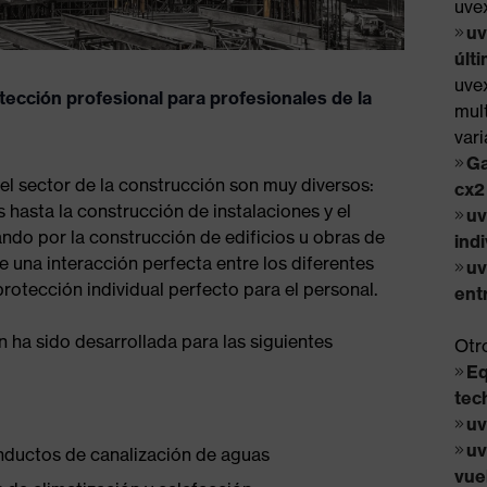
uve
uv
últ
uve
tección profesional para profesionales de la
mul
var
Ga
 el sector de la construcción son muy diversos:
cx2
 hasta la construcción de instalaciones y el
uv
ndo por la construcción de edificios u obras de
ind
, director de desarrollo
re una interacción perfecta entre los diferentes
uv
rotección individual perfecto para el personal.
ent
U Eyewear y director
n ha sido desarrollada para las siguientes
Otr
nomics
Eq
tec
uv
uv
nductos de canalización de aguas
vue