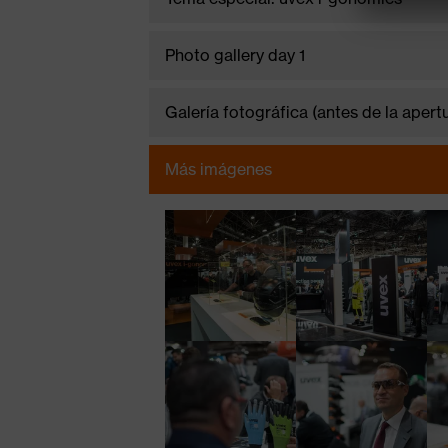
nueva serie uvex
Photo gallery day 1
Galería fotográfica (antes de la apert
Más imágenes
Guido Schön y Wo
de uvex profisyst
Ampliación de la familia uvex i-gon